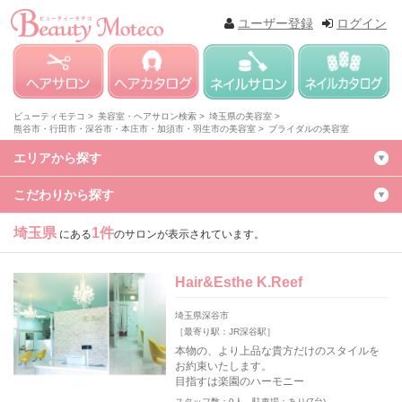
ユーザー登録
ログイン
ビューティモテコ >
美容室・ヘアサロン検索 >
埼玉県の美容室 >
熊谷市・行田市・深谷市・本庄市・加須市・羽生市の美容室 >
ブライダルの美容室
エリアから探す
こだわりから探す
埼玉県
1件
にある
のサロンが表示されています。
Hair&Esthe K.Reef
埼玉県深谷市
［最寄り駅：JR深谷駅］
本物の、より上品な貴方だけのスタイルを
お約束いたします。
目指すは楽園のハーモニー
スタッフ数；0人 駐車場；あり(7台)