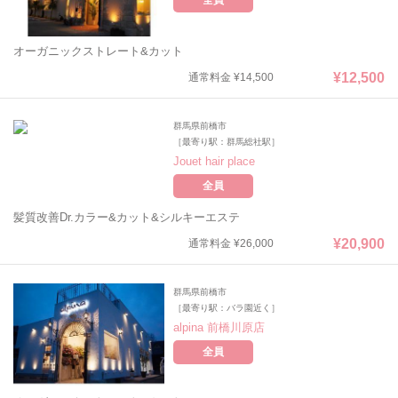
全員
オーガニックストレート&カット
¥12,500
通常料金 ¥14,500
群馬県前橋市
［最寄り駅：群馬総社駅］
Jouet hair place
全員
髪質改善Dr.カラー&カット&シルキーエステ
¥20,900
通常料金 ¥26,000
群馬県前橋市
［最寄り駅：バラ園近く］
alpina 前橋川原店
全員