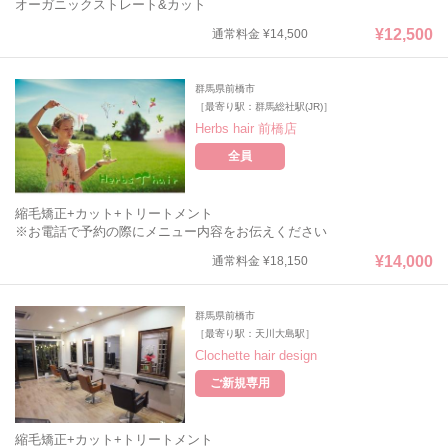
オーガニックストレート&カット
¥12,500
通常料金 ¥14,500
群馬県前橋市
［最寄り駅：群馬総社駅(JR)］
Herbs hair 前橋店
全員
縮毛矯正+カット+トリートメント
※お電話で予約の際にメニュー内容をお伝えください
¥14,000
通常料金 ¥18,150
群馬県前橋市
［最寄り駅：天川大島駅］
Clochette hair design
ご新規専用
縮毛矯正+カット+トリートメント