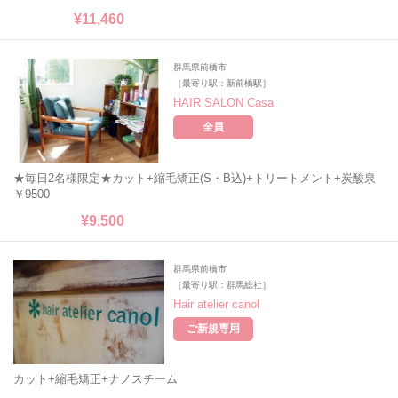
¥11,460
群馬県前橋市
［最寄り駅：新前橋駅］
HAIR SALON Casa
全員
★毎日2名様限定★カット+縮毛矯正(S・B込)+トリートメント+炭酸泉
￥9500
¥9,500
群馬県前橋市
［最寄り駅：群馬総社］
Hair atelier canol
ご新規専用
カット+縮毛矯正+ナノスチーム