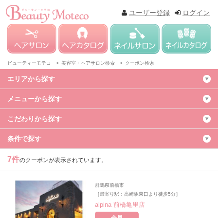
ユーザー登録
ログイン
ビューティーモテコ >
美容室・ヘアサロン検索 >
クーポン検索
エリアから探す
メニューから探す
こだわりから探す
条件で探す
7件
のクーポンが表示されています。
群馬県前橋市
［最寄り駅：高崎駅東口より徒歩5分］
alpina 前橋亀里店