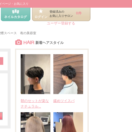
イページ・お気に入り
登録済みの
0件
お気に入りサロン
ネイルカタログ
ログイン
ユーザー登録する
喫煙スペース 有の美容室
HAIR
新着ヘアスタイル
朝のセットが楽な
緩めツイスパ
ナチュラル...