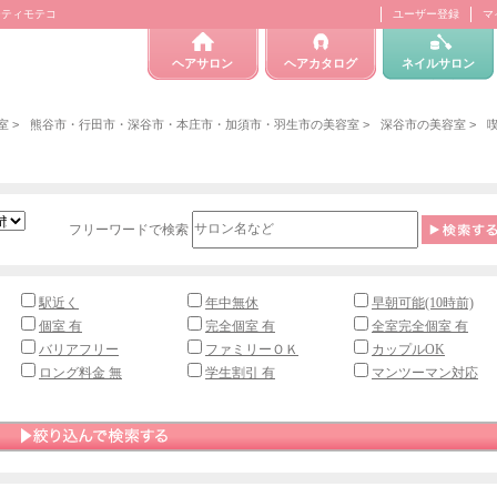
ーティモテコ
ユーザー登録
マ
ヘアサロン
ヘアカタログ
ネイルサロン
室
>
熊谷市・行田市・深谷市・本庄市・加須市・羽生市の美容室
>
深谷市の美容室
>
フリーワードで検索
駅近く
年中無休
早朝可能(10時前)
個室 有
完全個室 有
全室完全個室 有
バリアフリー
ファミリーＯＫ
カップルOK
ロング料金 無
学生割引 有
マンツーマン対応