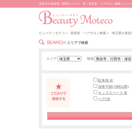
深谷市の美容室 - 喫煙スペース 有 | 美容室・ヘアサロン検索 | ビュ
ビューティモテコ
>
美容室・ヘアサロン検索
>
埼玉県の美容
SEARCH
エリアで検索
エリア
地域
駐車場 有
深夜可能(19時以降)
キッズスペース 有
ペアOK