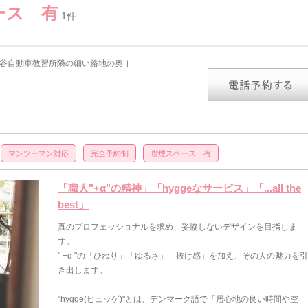
ース 有
1件
深谷自動車教習所隣の細い路地の奥 ］
マンツーマン対応
完全予約制
喫煙スペース 有
「職人"+α"の精神」「hyggeなサービス」「...all the
best」
真のプロフェッショナルを求め、妥協しないデザインを目指しま
す。
" +α "の「ひねり」「ゆるさ」「抜け感」を加え、その人の魅力を引
き出します。
"hygge(ヒュッゲ)"とは、デンマーク語で「居心地の良い時間や空