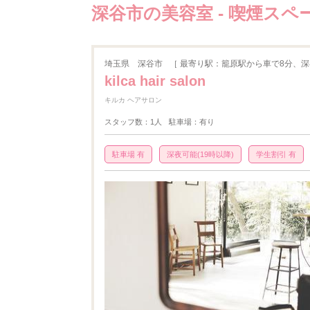
深谷市の美容室 - 喫煙スペ
埼玉県
深谷市
［ 最寄り駅：籠原駅から車で8分、
kilca hair salon
キルカ ヘアサロン
スタッフ数：1人
駐車場：有り
駐車場 有
深夜可能(19時以降)
学生割引 有