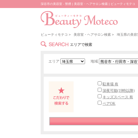
深谷市の美容室 - 禁煙 | 美容室・ヘアサロン検索 | ビューティモテコ
ビューティモテコ
>
美容室・ヘアサロン検索
>
埼玉県の美容
SEARCH
エリアで検索
エリア
地域
駐車場 有
深夜可能(19時以降)
キッズスペース 有
ペアOK