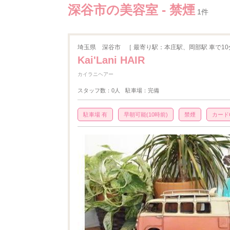
深谷市の美容室 - 禁煙
1件
埼玉県
深谷市
［ 最寄り駅：本庄駅、岡部駅 車で10
Kai'Lani HAIR
カイラニヘアー
スタッフ数：0人
駐車場：完備
駐車場 有
早朝可能(10時前)
禁煙
カード