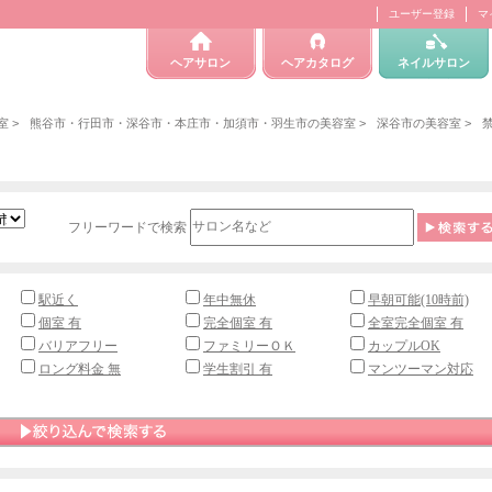
ユーザー登録
マ
ヘアサロン
ヘアカタログ
ネイルサロン
室
>
熊谷市・行田市・深谷市・本庄市・加須市・羽生市の美容室
>
深谷市の美容室
>
フリーワードで検索
駅近く
年中無休
早朝可能(10時前)
個室 有
完全個室 有
全室完全個室 有
バリアフリー
ファミリーＯＫ
カップルOK
ロング料金 無
学生割引 有
マンツーマン対応