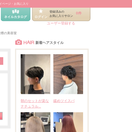
イページ・お気に入り
登録済みの
0件
お気に入りサロン
ネイルカタログ
ログイン
ユーザー登録する
禁煙の美容室
HAIR
新着ヘアスタイル
朝のセットが楽な
緩めツイスパ
ナチュラル...