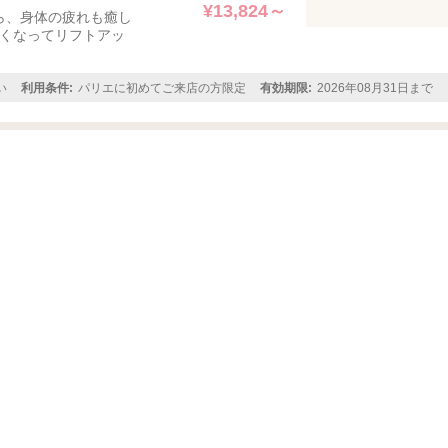
¥13,824～
ら、身体の疲れも癒し
軽くなってリフトアッ
い
利用条件:
パリエに初めてご来店の方限定
有効期限:
2026年08月31日まで