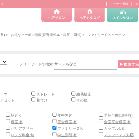
テコ
ユーザー登録
マ
ヘアサロン
ヘアカタログ
ネイルサロン
県)
>
お得なクーポン情報(長野県松本・塩尻・岡谷)
>
ファミリーＯＫクーポン
フリーワードで検索
ーマ
ストレート
縮毛矯正
アセット
着付け
その他
駅近く
年中無休
早朝可能(10時前)
個室 有
完全個室 有
全室完全個室 有
バリアフリー
ファミリーＯＫ
カップルOK
ロング料金 無
学生割引 有
マンツーマン対応