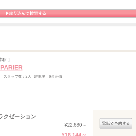
本駅 ］
 PARIER
スタッフ数：2人
駐車場：6台完備
ラクゼーション
】
¥22,680～
¥18,144～