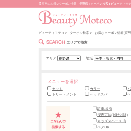
美容室のお得なクーポン情報 - 長野県 | クーポン検索 | ビューティモ
ビューティモテコ
>
クーポン検索
>
お得なクーポン情報(長野
SEARCH
エリアで検索
エリア
地域
メニューを選択
カット
カラー
パ
トリートメント
ヘッドスパ
ヘ
駐車場 有
深夜可能(19時以降)
キッズスペース 有
ペアOK