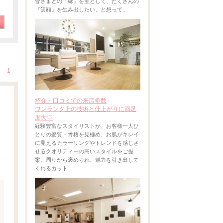
皆さまとの『縁』を宝として、たくさんの
『笑顔』を生み出したい、と想って...
1
紹介・口コミでの来店多数
ワンランク上の技術と仕上がりに満足
度大♡
経験豊富なスタイリストが、お客様一人ひ
とりの髪質・骨格を見極め、お肌がキレイ
に見えるカラーリングやトレンドを感じさ
せるクオリティーの高いスタイルをご提
案。周りから褒められ、魅力を引き出して
くれるカット...