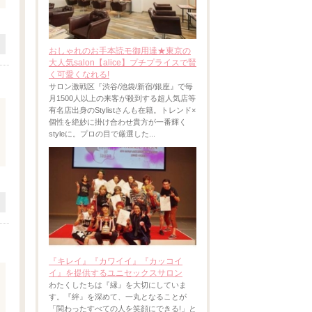
おしゃれのお手本読モ御用達★東京の
大人気salon【alice】プチプライスで賢
く可愛くなれる!
サロン激戦区『渋谷/池袋/新宿/銀座』で毎
月1500人以上の来客が殺到する超人気店等
有名店出身のStylistさんも在籍。トレンド×
個性を絶妙に掛け合わせ貴方が一番輝く
styleに。プロの目で厳選した...
『キレイ』『カワイイ』『カッコイ
イ』を提供するユニセックスサロン
わたくしたちは『縁』を大切にしていま
す。『絆』を深めて、一丸となることが
「関わったすべての人を笑顔にできる!」と