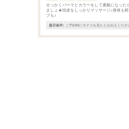
せっかくパーマとカラーをして素敵になった
ましょ★頭皮をしっかりマッサージ♪身体も
プも♪
提示条件:
ご予約時にモテコを見たとお伝えくださ