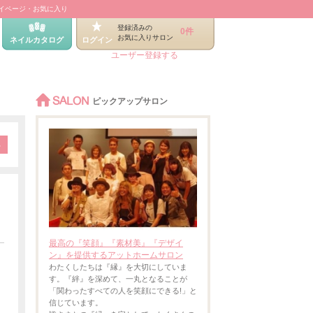
イページ・お気に入り
登録済みの
0件
お気に入りサロン
ネイルカタログ
ログイン
ユーザー登録する
SALON
ピックアップサロン
最高の『笑顔』『素材美』『デザイ
ン』を提供するアットホームサロン
わたくしたちは『縁』を大切にしていま
す。『絆』を深めて、一丸となることが
「関わったすべての人を笑顔にできる!」と
信じています。