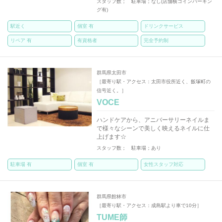
スタッフ数； 駐車場；なし(店舗横コインパーキン
グ有)
駅近く
個室 有
ドリンクサービス
リペア 有
有資格者
完全予約制
群馬県太田市
［最寄り駅・アクセス：太田市役所近く、飯塚町の
信号近く。］
VOCE
ハンドケアから、アニバーサリーネイルま
で様々なシーンで美しく映えるネイルに仕
上げます☆
スタッフ数； 駐車場；あり
駐車場 有
個室 有
女性スタッフ対応
群馬県館林市
［最寄り駅・アクセス：成島駅より車で10分］
TUME師