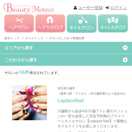
ユーザー登録
ログイン
総合トップ >
ネイルトップ >
サロンのこだわり検索結果
エリアから探す
こだわりから探す
16件
サロンが
表示されています。
埼玉県川越市
［最寄り駅・アクセス：JR川越駅東口より徒歩4分］
LeplaceNail
川越駅から徒歩4分!川越アトレ裏のマンショ
ンの一室を改装した完全予約制のプライベ
ートネイルサロン【Leplace Nail】で素敵な
ネイルライフをお楽しみくださいませ。