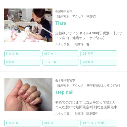
山梨県甲府市
［最寄り駅・アクセス：甲府駅］
Tiara
定額制デザインネイル4,980円(税別)!!【デザ
イン自由・他店オフ・ケア込み】
スタッフ数； 駐車場；有
駐車場 有
個室 有
女性専用
定額制
リペア 有
有資格者
栃木県宇都宮市
［最寄り駅・アクセス：JR宇都宮駅より車で17分］
step nail
初めての方にまずは当店を知って欲しい
そんな想いで期間限定!特別な企画開催中
スタッフ数； 駐車場；駐車場有
駐車場 有
個室 有
女性スタッフ対応