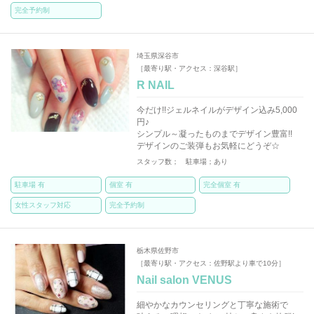
完全予約制
埼玉県深谷市
［最寄り駅・アクセス：深谷駅］
R NAIL
今だけ!!ジェルネイルがデザイン込み5,000
円♪
シンプル～凝ったものまでデザイン豊富!!
デザインのご装弾もお気軽にどうぞ☆
スタッフ数； 駐車場；あり
駐車場 有
個室 有
完全個室 有
女性スタッフ対応
完全予約制
栃木県佐野市
［最寄り駅・アクセス：佐野駅より車で10分］
Nail salon VENUS
細やかなカウンセリングと丁寧な施術で