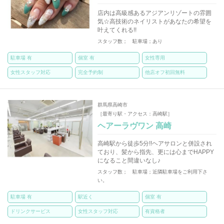
店内は高級感あるアジアンリゾートの雰囲
気☆高技術のネイリストがあなたの希望を
叶えてくれる!!
スタッフ数； 駐車場；あり
駐車場 有
個室 有
女性専用
女性スタッフ対応
完全予約制
他店オフ初回無料
群馬県高崎市
［最寄り駅・アクセス：高崎駅］
ヘアーラヴワン 高崎
高崎駅から徒歩5分!!ヘアサロンと併設され
ており、髪から指先、更には心までHAPPY
になること間違いなし♪
スタッフ数； 駐車場；近隣駐車場をご利用下さ
い。
駐車場 有
駅近く
個室 有
ドリンクサービス
女性スタッフ対応
有資格者