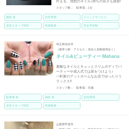
叶える、理想のネイル♪持ちの良さも抜群!
スタッフ数； 駐車場；1台
個室 有
女性専用
ドリンクサービス
女性スタッフ対応
有資格者
完全予約制
埼玉県深谷市
［最寄り駅・アクセス：深谷人見郵便局近く］
ネイル&ビューティー Mahana
素敵なネイルとキュッとスリムボディでパ
ーティーや成人式では差をつけよう♪
一軒家のアットホームなお店でゆったりリ
ラックス!!
スタッフ数； 駐車場；完備
駐車場 有
個室 有
女性専用
女性スタッフ対応
有資格者
山梨県甲斐市