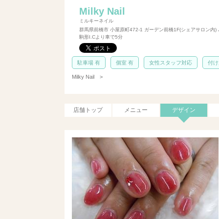
Milky Nail
ミルキーネイル
群馬県前橋市 小屋原町472-1 ガーデン前橋1F(シェアサロン内) 
駒形I.Cより車で5分
駐車場 有
個室 有
女性スタッフ対応
付け
Milky Nail
>
店舗トップ
メニュー
デザイン