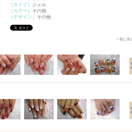
［タイプ］
ジェル
［カラー］
その他
［デザイン］
その他
一覧に戻