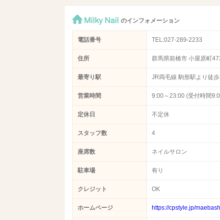
Milky Nail
のインフォメーション
電話番号
TEL:027-289-2233
住所
群馬県前橋市 小屋原町472
最寄り駅
JR両毛線 駒形駅より徒歩1
営業時間
9:00～23:00 (受付時間9:0
定休日
不定休
スタッフ数
4
座席数
ネイルサロン
駐車場
有り
クレジット
OK
ホームページ
https://cpstyle.jp/maeba