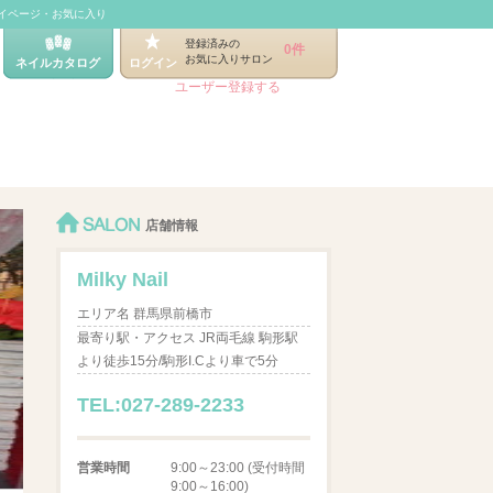
イページ・お気に入り
登録済みの
0件
お気に入りサロン
ネイルカタログ
ログイン
ユーザー登録する
SALON
店舗情報
Milky Nail
エリア名 群馬県前橋市
最寄り駅・アクセス JR両毛線 駒形駅
より徒歩15分/駒形I.Cより車で5分
TEL:027-289-2233
営業時間
9:00～23:00 (受付時間
9:00～16:00)