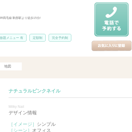
JR両毛線 駒形駅より徒歩15分/
放題メニュー 有
定額制
完全予約制
地図
ナチュラルピンクネイル
Milky Nail
デザイン情報
［イメージ］
シンプル
［シーン］
オフィス