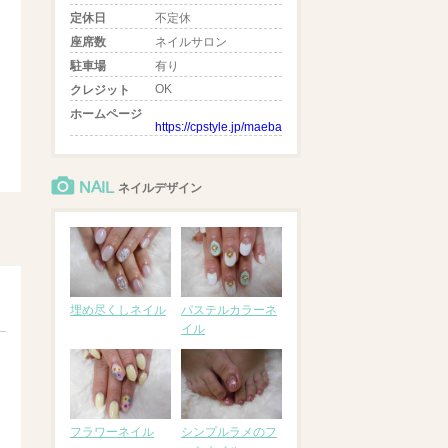
定休日
不定休
座席数
ネイルサロン
駐車場
有り
OK
クレジット
ホームページ
https://cpstyle.jp/maebashi/shops/34762/board
NAIL
ネイルデザイン
埋め尽くしネイル
パステルカラーネ
イル
フラワーネイル
シンプルラメのフ