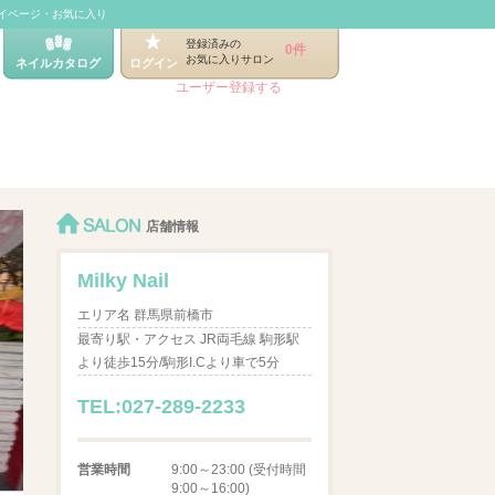
イページ・お気に入り
登録済みの
0件
お気に入りサロン
ネイルカタログ
ログイン
ユーザー登録する
SALON
店舗情報
Milky Nail
エリア名 群馬県前橋市
最寄り駅・アクセス JR両毛線 駒形駅
より徒歩15分/駒形I.Cより車で5分
TEL:027-289-2233
営業時間
9:00～23:00 (受付時間
9:00～16:00)