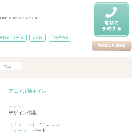
JR両毛線 駒形駅より徒歩15分/
放題メニュー 有
定額制
完全予約制
地図
アニマル柄ネイル
Milky Nail
デザイン情報
［イメージ］
フェミニン
［シーン］
デート