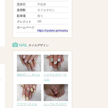
定休日
不定休
座席数
ネイルサロン
駐車場
有り
OK
クレジット
ホームページ
https://cpstyle.jp/maebashi/shops/34762/board
NAIL
ネイルデザイン
埋め尽くしネイル
パステルカラーネ
イル
フラワーネイル
シンプルラメのフ