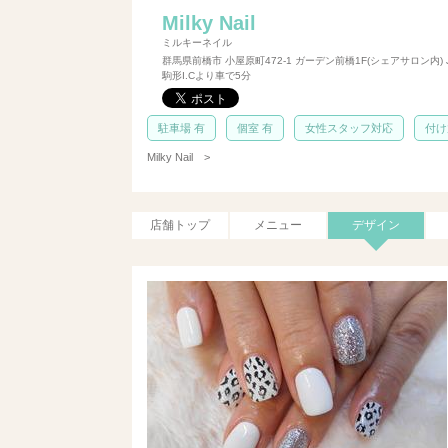
Milky Nail
ミルキーネイル
群馬県前橋市 小屋原町472-1 ガーデン前橋1F(シェアサロン内) 
駒形I.Cより車で5分
駐車場 有
個室 有
女性スタッフ対応
付け
Milky Nail
>
店舗トップ
メニュー
デザイン