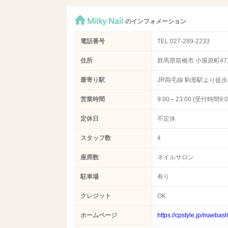
Milky Nail
のインフォメーション
電話番号
TEL:027-289-2233
住所
群馬県前橋市 小屋原町472
最寄り駅
JR両毛線 駒形駅より徒歩1
営業時間
9:00～23:00 (受付時間9:0
定休日
不定休
スタッフ数
4
座席数
ネイルサロン
駐車場
有り
クレジット
OK
ホームページ
https://cpstyle.jp/maeba