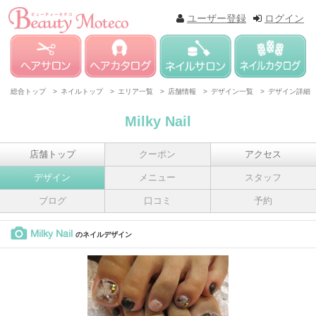
ユーザー登録
ログイン
総合トップ >
ネイルトップ >
エリア一覧 >
店舗情報 >
デザイン一覧 >
デザイン詳細
Milky Nail
店舗トップ
クーポン
アクセス
デザイン
メニュー
スタッフ
ブログ
口コミ
予約
Milky Nail
のネイルデザイン